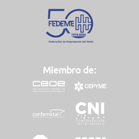
n
t
)
Miembro de: