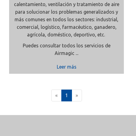
calentamiento, ventilación y tratamiento de aire
para solucionar los problemas generalizados y
más comunes en todos los sectores: industrial,
comercial, logístico, farmacéutico, ganadero,
agrícola, doméstico, deportivo, etc.
Puedes consultar todos los servicios de
Airmagic ...
Leer más
(
«
1
»
c
u
r
r
e