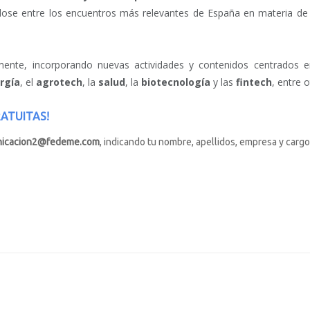
ándose entre los encuentros más relevantes de España en materia d
vamente, incorporando nuevas actividades y contenidos centrados
rgía
, el
agrotech
, la
salud
, la
biotecnología
y las
fintech
, entre 
RATUITAS!
icacion2@fedeme.com
, indicando tu nombre, apellidos, empresa y cargo.