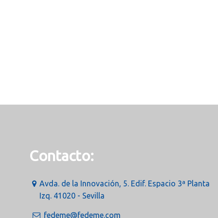
Contacto:
Avda. de la Innovación, 5. Edif. Espacio 3ª Planta
Izq. 41020 - Sevilla
fedeme@fedeme.com