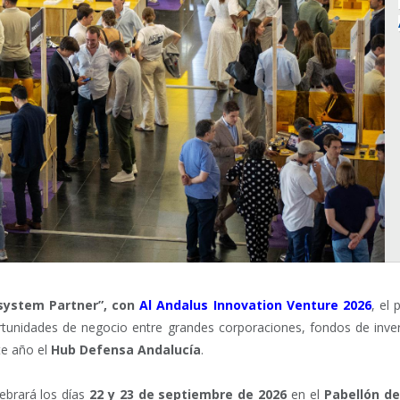
osystem Partner”, con
Al Andalus Innovation Venture 2026
, el
rtunidades de negocio entre grandes corporaciones, fondos de inver
te año el
Hub Defensa Andalucía
.
ebrará los días
22 y 23 de septiembre de 2026
en el
Pabellón de