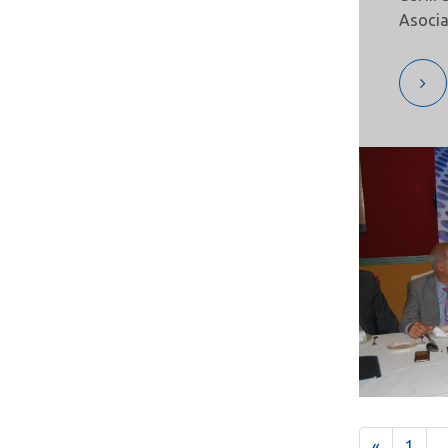
Asocia
Motoci
(ASCON
«
1
...