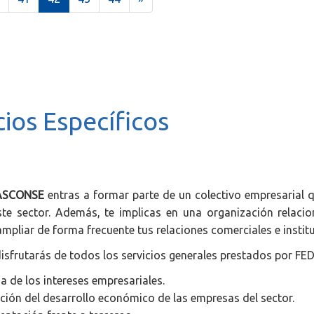
c
u
r
r
e
n
cios Específicos
t
)
ASCONSE
entras a formar parte de un colectivo empresarial q
ste sector. Además, te implicas en una organización relaci
ampliar de forma frecuente tus relaciones comerciales e institu
isfrutarás de todos los servicios generales prestados por FE
a de los intereses empresariales.
ión del desarrollo económico de las empresas del sector.