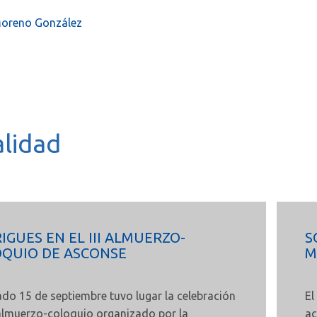
Moreno González
lidad
IGUES EN EL III ALMUERZO-
S
QUIO DE ASCONSE
M
ado 15 de septiembre tuvo lugar la celebración
El
I almuerzo-coloquio organizado por la
ac