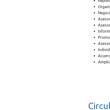
Repres
Organi
Negoci
Asesor
Asesor
Inform
Promoc
Asesor
Indivi
Acuerd
Amplio
.
Circu