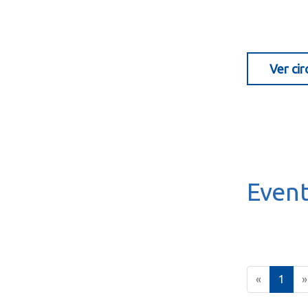
Ver cir
.
Even
(
«
1
»
c