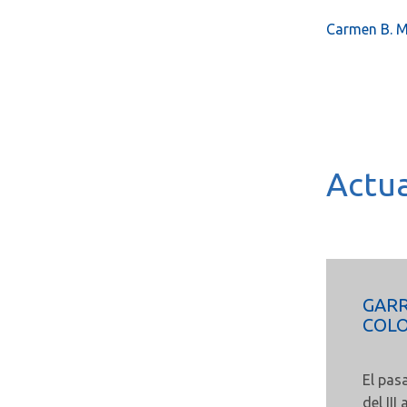
Carmen B. 
.
Actua
GARR
COLO
El pas
del II