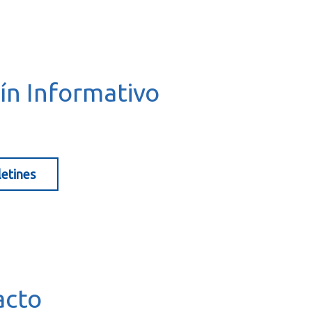
ín Informativo
letines
acto