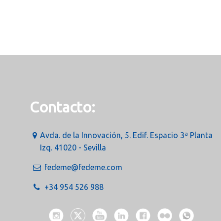
Contacto:
Avda. de la Innovación, 5. Edif. Espacio 3ª Planta
Izq. 41020 - Sevilla
fedeme@fedeme.com
+34 954 526 988