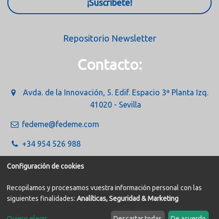
¡Suscríbete!
Repositorio Newsletter
Contacto:
Avda. de la Innovación, 5. Edif. Espacio 3ª Planta Izq.
41020 - Sevilla
fedeme@fedeme.com
+34 954 526 988
Configuración de cookies
Recopilamos y procesamos vuestra información personal con las
siguientes finalidades:
Analíticas, Seguridad & Marketing
Política de Cookies
Aviso legal
Quiero elegir
...
Descartar todas
De acuerdo