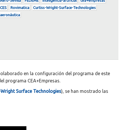
Aero-Sevilla
FEDEME
inteligencia-artificial
cea+empresas
CES
Rovimatica
Curtiss-Wright-Surface-Technologies
aeronáutica
 colaborado en la configuración del programa de este
co del programa CEA+Empresas.
-Wright Surface Technologies
), se han mostrado las