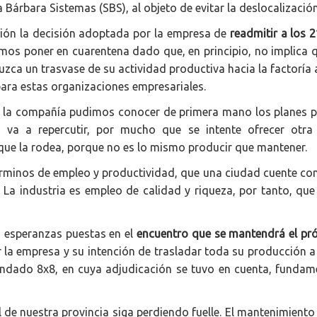
Bárbara Sistemas (SBS), al objeto de evitar la deslocalización 
ción la decisión adoptada por la empresa de
readmitir a los 
emos poner en cuarentena dado que, en principio, no implica
oduzca un trasvase de su actividad productiva hacia la factoría
ara estas organizaciones empresariales.
 la compañía pudimos conocer de primera mano los planes para
 va a repercutir, por mucho que se intente ofrecer otra
r que la rodea, porque no es lo mismo producir que mantener.
érminos de empleo y productividad, que una ciudad cuente con
La industria es empleo de calidad y riqueza, por tanto, que 
s esperanzas puestas en el
encuentro que se mantendrá el pró
or la empresa y su intención de trasladar toda su producción 
blindado 8x8, en cuya adjudicación se tuvo en cuenta, funda
de nuestra provincia siga perdiendo fuelle. El mantenimiento d