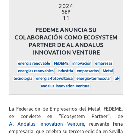
2024
SEP
11
FEDEME ANUNCIA SU
COLABORACIÓN COMO ECOSYSTEM
PARTNER DE AL ANDALUS
INNOVATION VENTURE
energía renovable
FEDEME
innovación
empresas
energías renovables
Industria
empresarios
Metal
tecnología
energia-fotovoltaica
energia-termosolar
al-
andalus-innovation-venture
La Federación de Empresarios del Metal, FEDEME,
se convierte en "Ecosystem Partner", de
A
l
A
ndalus
I
nnovation
V
enture
, relevante feria
empresarial que celebra su tercera edición en Sevilla