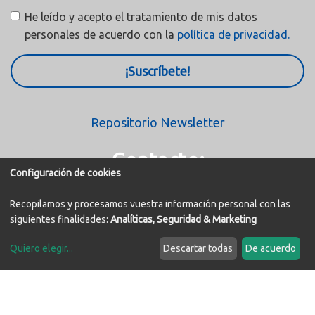
He leído y acepto el tratamiento de mis datos
personales de acuerdo con la
política de privacidad.
¡Suscríbete!
Repositorio Newsletter
Contacto:
Configuración de cookies
Avda. de la Innovación, 5. Edif. Espacio 3ª Planta Izq.
Recopilamos y procesamos vuestra información personal con las
41020 - Sevilla
siguientes finalidades:
Analíticas, Seguridad & Marketing
fedeme@fedeme.com
Quiero elegir
...
Descartar todas
De acuerdo
Modificar cookies
+34 954 526 988