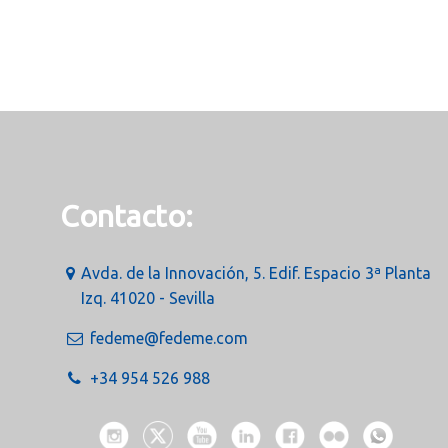
Contacto:
Avda. de la Innovación, 5. Edif. Espacio 3ª Planta
Izq. 41020 - Sevilla
fedeme@fedeme.com
+34 954 526 988